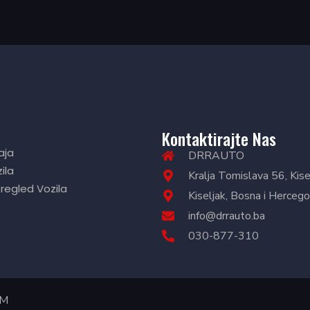
Kontaktirajte Nas
aja
DRRAUTO
ila
Kralja Tomislava 56, Kise
Pregled Vozila
Kiseljak, Bosna i Hercego
info@drrauto.ba
030-877-310
DM